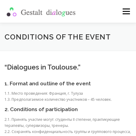
Skip
to
Menu
content
SHOP
PUBLICATIONS
PAST EVENTS
CONDITIONS OF THE EVENT
WHAT IS A SCHOOL
MY ACCOUNT
ENG
“Dialogues in Toulouse.”
Рус
1. Format and outline of the event
Укр
1.1. Место проведения: Франция, г. Тулуза
1.3. Предполагаемое количество участников – 45 человек.
2. Conditions of participation
2.1. Принять участие могут: студенты II степени, практикующие
терапевты, супервизоры, тренеры.
2.2. Сохранять конфиденциальность группы и группового процесса,