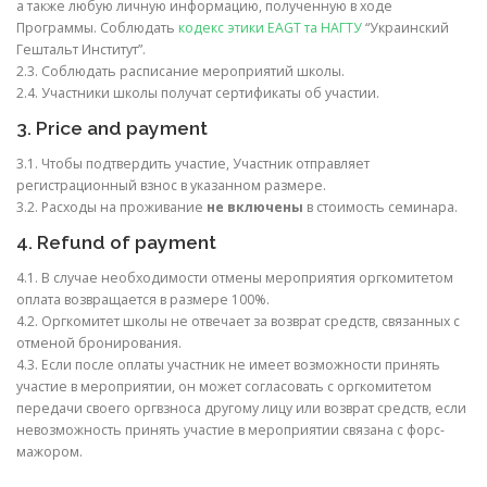
а также любую личную информацию, полученную в ходе
Программы. Соблюдать
кодекс этики EAGT та НАГТУ
“Украинский
Гештальт Институт”.
2.3. Соблюдать расписание мероприятий школы.
2.4. Участники школы получат сертификаты об участии.
3. Price and payment
3.1. Чтобы подтвердить участие, Участник отправляет
регистрационный взнос в указанном размере.
3.2. Расходы на проживание
не включены
в стоимость семинара.
4. Refund of payment
4.1. В случае необходимости отмены мероприятия оргкомитетом
оплата возвращается в размере 100%.
4.2. Оргкомитет школы не отвечает за возврат средств, связанных с
отменой бронирования.
4.3. Если после оплаты участник не имеет возможности принять
участие в мероприятии, он может согласовать с оргкомитетом
передачи своего оргвзноса другому лицу или возврат средств, если
невозможность принять участие в мероприятии связана с форс-
мажором.