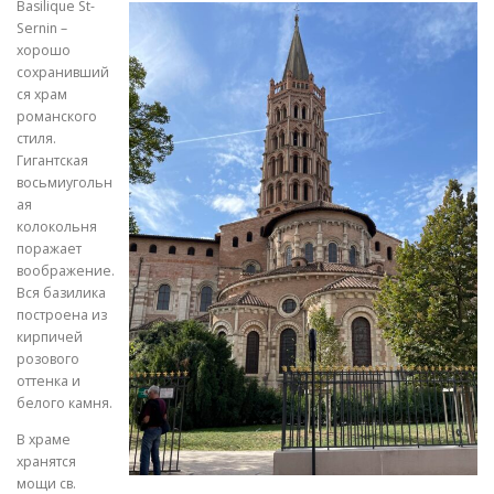
Basilique St-
Sernin –
хорошо
сохранивший
ся храм
романского
стиля.
Гигантская
восьмиугольн
ая
колокольня
поражает
воображение.
Вся базилика
построена из
кирпичей
розового
оттенка и
белого камня.
В храме
хранятся
мощи св.