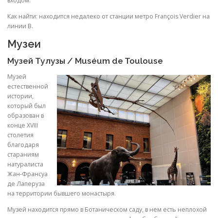
входом.
Как найти: находится недалеко от станции метро François Verdier на
линии B.
Музеи
Музей Тулузы
/ Muséum de Toulouse
Музей
естественной
истории,
который был
образован в
конце XVIII
столетия
благодаря
стараниям
натуралиста
Жан-Франсуа
де Лаперуза
на территории бывшего монастыря.
Музей находится прямо в Ботаническом саду, в нем есть неплохой