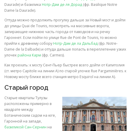
Daurade) и базилика
Нотр-Дам де ля Дорад
(фр. Basilique Notre
Dame la Daurade).
Оттуда можно продолжить прогулку дальше за Новый мост и дойти
до улицы Quai de Tounis, посмотреть на массивные ворота,
запирающие нижнюю часть города от паводков и на речку
Гароннет. Если пойти по улице Rue de Pont de Tounis, то можно
прийти к древнему собору
Нотр-Дам де ла Дальбад
(фр. Notre-
Dame de la Dalbade) и оттуда дальше попасть в переплетение узких
улочек
района Карм
(фр. Carmes).
Как проехать: к мосту Сент-Пьер быстрее всего дойти от Капитолия
(ст. метро Capitole на линии A) по старой улочке Rue Pargaminières. к
Новому мосту ближе всего станция метро Esquirol на линии A).
Старый город
Старые кварталы Тулузы
расположены примерно в
квадрате между
Ботаническим садом на юге,
Гаронной на западе,
базиликой Сан-Сернин
на