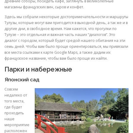
древние соборы, посидеть кафе, заглянуть в великолепные
магазины французских вин, сыров и конфет.
Здесь мы собрали некоторые достопримечательности и маршруты
Тулузы, которые могут вам пригодится в выходной день, а так же и в
другие дни, в свободное время. Нам кажется, что прогулки по
Тулузе – это отдельная и важная часть наших “диалогов”. Это
диалог с городом, который будет средой нашего обитания на эти
семь дней. Чтобы вам было проще ориентироваться, мы привязали
все места ссылками к карте Google Maps, а также дадим их
французское название, чтобы вам было проще их найти.
Парки и набережные
Японский сад
Совсем
недалеко от
того места,
где будет
проходить
наше
мероприятие
расположен