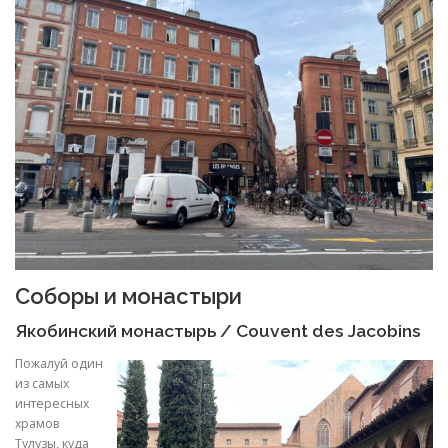
Соборы и монастыри
Якобинский монастырь
/ Couvent des Jacobins
Пожалуй один
из самых
интересных
храмов
Тулузы, куда