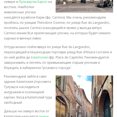
севере и
бульваром Карно
на
востоке. Наиболее
живописные улочки
находятся в районе Карм (фр. Carmes). Мы очень рекомендуем
пройтись по улицам Théodore Ozenne, по улице Rue du Languedoc,
посетить рынок Carmes (находящийся прямо у выхода метро
Carmes линии B) и прилегающие улочки, на которых будет немало
сырных и винных лавок.
Оттуда можно пойти вверх по улице Rue du Languedoc,
переходящей в пешеходную торговую улицу Rue d’Alsace Lorraine и
по ней дойти до
Капитолия
(фр. Place du Capitole). Рекомендуется
заворачивать и петлять по примыкающим старым улочкам и
блуждать в лабиринтах “розового города”.
Рекомендуем зайти в само
здание Капитолия (горсовета
Тулузы) и насладиться
антуражем и коллекцией
картин. Вход в Капитолий туда
свободный.
Дальше на северо восток от
Капитолия находится
рынок