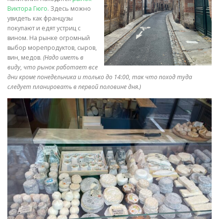
Виктора Гюго
. Здесь можно
увидеть как французы
покупают и едят устриц с
вином. На рынке огромный
выбор морепродуктов, сыров,
вин, медов.
(Надо иметь в
виду, что рынок работает все
дни кроме понедельника и только до 14:00, так что поход туда
следует планировать в первой половине дня.)