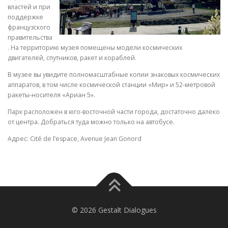
властей и при
поддержке
французского
правительства
. На территорию музея помещены модели космических
двигателей, спутников, ракет и кораблей.
В музее вы увидите полномасштабные копии знаковых космических
аппаратов, в том числе космической станции «Мир» и 52-метровой
ракеты-носителя «Ариан 5».
Парк расположен в юго-восточной части города, достаточно далеко
от центра. Добраться туда можно только на автобусе.
Адрес: Cité de l’espace, Avenue Jean Gonord
© 2026 Gestalt Dialogues