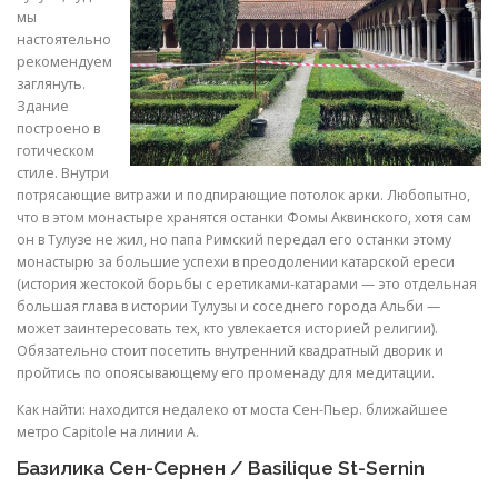
мы
настоятельно
рекомендуем
заглянуть.
Здание
построено в
готическом
стиле. Внутри
потрясающие витражи и подпирающие потолок арки. Любопытно,
что в этом монастыре хранятся останки Фомы Аквинского, хотя сам
он в Тулузе не жил, но папа Римский передал его останки этому
монастырю за большие успехи в преодолении катарской ереси
(история жестокой борьбы с еретиками-катарами — это отдельная
большая глава в истории Тулузы и соседнего города Альби —
может заинтересовать тех, кто увлекается историей религии).
Обязательно стоит посетить внутренний квадратный дворик и
пройтись по опоясывающему его променаду для медитации.
Как найти: находится недалеко от моста Сен-Пьер. ближайшее
метро Capitole на линии A.
Базилика Сен-Сернен
/ Basilique St-Sernin