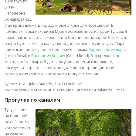
1808 году по
указу
Наполеона
Бонапарта сад
стал принадлежать городу и был открыт для посещения. В
пределах парка находится Музей естественной истории Тулузы. В
парке насчитывается около сотни ботанических видов. В нем есть
озеро с уточками, по парку свободно бегают петухи и куры. Парк
примыкает через дорогу к еще двум паркам:
Королевскому парку
(Jardin Royal) и
Большому Кольцу
(Grand Rond). Это прекрасное
место, чтобы в жаркий день погулять по тенистым аллеям,
посидеть на травке, возможно даже поесть традиционных
французских каштанов, которыми торгуют с лотков.
Адрес: 31 All. Jules Guesde, 31400 Toulouse
Как проехать: метро линия B станция Carmes или Palais de Justice.
Прогулка по каналам
Тулуза стоит
на большой
реке Гаронне,
которая течет
на северо-