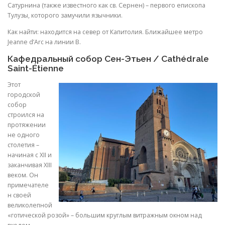
Сатурнина (также известного как св. Сернен) – первого епископа
Тулузы, которого замучили язычники.
Как найти: находится на север от Капитолия. Ближайшее метро
Jeanne d’Arc на линии B.
Кафедральный собор Сен-Этьен
/ Cathédrale
Saint-Étienne
Этот
городской
собор
строился на
протяжении
не одного
столетия –
начиная с XII и
заканчивая XIII
веком. Он
примечателе
н своей
великолепной
«готической розой» – большим круглым витражным окном над