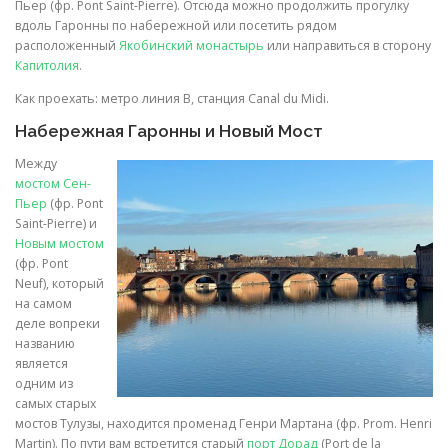
Пьер (фр. Pont Saint-Pierre). Отсюда можно продолжить прогулку
вдоль Гаронны по набережной или посетить рядом
расположенный
Якобинский монастырь
или направиться в сторону
Капитолия
.
Как проехать: метро линия B, станция Canal du Midi.
Набережная Гаронны и Новый Мост
Между
мостом Сен-
Пьер
(фр. Pont
Saint-Pierre) и
Новым мостом
(фр. Pont
Neuf), который
на самом
деле вопреки
названию
является
одним из
самых старых
мостов Тулузы, находится променад Генри Мартана (фр. Prom. Henri
Martin). По пути вам встретится старый
порт Дорад
(Port de la