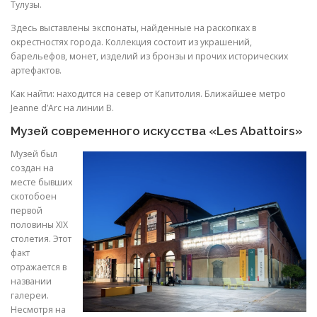
Тулузы.
Здесь выставлены экспонаты, найденные на раскопках в
окрестностях города. Коллекция состоит из украшений,
барельефов, монет, изделий из бронзы и прочих исторических
артефактов.
Как найти: находится на север от Капитолия. Ближайшее метро
Jeanne d’Arc на линии B.
Музей современного искусства «Les Abattoirs»
Музей был
создан на
месте бывших
скотобоен
первой
половины XIX
столетия. Этот
факт
отражается в
названии
галереи.
Несмотря на