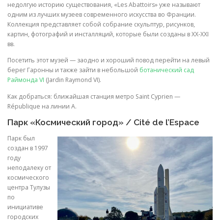
недолгую историю существования, «Les Abattoirs» уже называют
одним из лучших музеев современного искусства во Франции.
Коллекция представляет собой собрание скульптур, рисунков,
картин, фотографий и инсталляций, которые были созданы в XX-XXI
вв.
Посетить этот музей — заодно и хороший повод перейти на левый
берег Гаронны и также зайти в небольшой
ботанический сад
Раймонда VI
(Jardin Raymond VI).
Как добраться: ближайшая станция метро Saint Cyprien —
République на линии A.
Парк «Космический город»
/ Cité de l’Espace
Парк был
создан в 1997
году
неподалеку от
космического
центра Тулузы
по
инициативе
городских