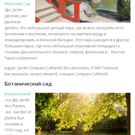
Японский Сад
(фр. Jardin
Japonais, анг.
Japanese
garden). Это небольшой уютный парк, где можно прогуляться по
тропинкам и мостикам, посмотреть на карпов в пруду и
помедитировать в японской беседке. Этот парк находится в другом
большем парке, где есть небольшая спортивная площадка со
столами для настольного тенниса, озером, фонтаном и… бюстом
Тараса Шевченко.
Адрес: Jardin Compans Caffarelli, Bd Lascrosses, 31000 Toulouse
Как проехать: метро линия B, станция Compans Caffarelli
Ботанический сад
Ботанический
сад
(фр. Jardin
des Plantes,
анг. Garden of
plants) был
основан в
1730 году, а в