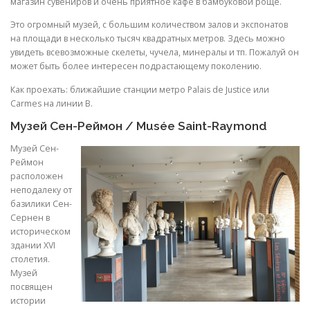
магазин сувениров и очень приятное кафе в бамбуковой роще.
Это огромный музей, с большим количеством залов и экспонатов
на площади в несколько тысяч квадратных метров. Здесь можно
увидеть всевозможные скелеты, чучела, минералы и тп. Пожалуй он
может быть более интересен подрастающему поколению.
Как проехать: ближайшие станции метро Palais de Justice или
Carmes на линии B.
Музей Сен-Реймон
/ Musée Saint-Raymond
Музей Сен-
Реймон
расположен
неподалеку от
базилики Сен-
Сернен в
историческом
здании XVI
столетия.
Музей
посвящен
истории