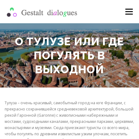
Перейти
к
Меню
содержимому
МАГАЗИН
ПУБЛИКАЦИИ
О ТУЛУЗЕ ИЛИ ГДЕ
ПОГУЛЯТЬ В
ПРОШЕДШИЕ МЕРОПРИЯТИЯ
ЧТО ТАКОЕ ШКОЛА
ВЫХОДНОЙ
МОЙ АККАУНТ
РУС
Укр
Тулуза – очень красивый, самобытный город на юге Франции, с
прекрасно сохранившейся средневековой архитектурой, большой
Eng
рекой Гаронной (Garonne) с живописными набережными и
мостами, судоходными каналами, прекрасными парками, церквями,
монастырями и музеями. Сюда приезжают туристы со всего мира,
чтобы погулять по древним извилистым узким улочкам, посетить