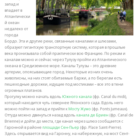
запад и
впадает в
Атлантически
й океан
недалеко от
города
Бордо. Эта и другие реки, связанные каналами и шлюзами,
образуют гигантскую транспортную систему, которая в прошлые
века пронизывала собой практически всю Францию. По рекам и
каналам можно и сейчас через Тулузу пройти из Атлантического
океана в Средиземное море. Каналы Тулузы – это древние
артерии, опоясывающие город. Некоторые из них очень
живописны, на них стоят обитаемые баржи, а по берегам есть
пешеходные дорожки, идущие под мостиками – все это в тени
огромных платанов.
Прогулку можно начать вдоль
Южного канала
(фр. Canal du midi),
который находится чуть севернее Японского сада. Вдоль него
можно пойти на запад и прийти к
Мосту Жумо
(фр. Ponts Jumeaux).
Оттуда можно двинуться назад вдоль
канала де Бриен
(фр. Canal de
Brienne) и дойти до места, где канал через шлюз сообщается с
Гаронной в районе
площади Сен-Пьер
(фр. Place Saint-Pierre).
Здесь открывается вид на Гаронну, на набережную, на мост Сент-