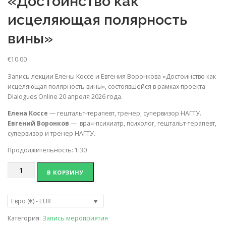
«Достоинство как
исцеляющая полярность
вины»
€
10.00
Запись лекции Елены Коссе и Евгения Воронкова «Достоинство как
исцеляющая полярность вины», состоявшейся в рамках проекта
Dialogues Online 20 апреля 2026 года.
Елена Коссе
— гештальт-терапевт, тренер, супервизор НАГТУ.
Евгений Воронков
— врач-психиатр, психолог, гештальт-терапевт,
супервизор и тренер НАГТУ.
Продолжительность: 1:30
Количество
В КОРЗИНУ
товара
Запись
лекции
Евро (€) - EUR
Елены
Коссе
Категория:
Запись мероприятия